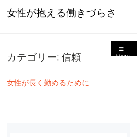
Skip
女性が抱える働きづらさ
to
content
カテゴリー:
信頼
Menu
女性が長く勤めるために
検