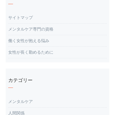
サイトマップ
メンタルケア専門の資格
働く女性が抱える悩み
女性が長く勤めるために
カテゴリー
メンタルケア
人間関係