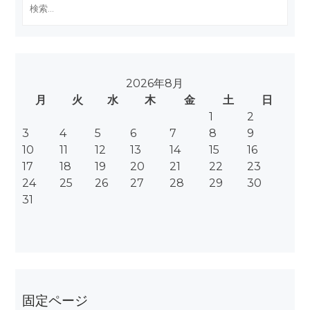
索:
2026年8月
月
火
水
木
金
土
日
1
2
3
4
5
6
7
8
9
10
11
12
13
14
15
16
17
18
19
20
21
22
23
24
25
26
27
28
29
30
31
固定ページ