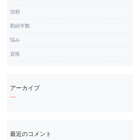
信頼
勤続年数
悩み
資格
アーカイブ
最近のコメント